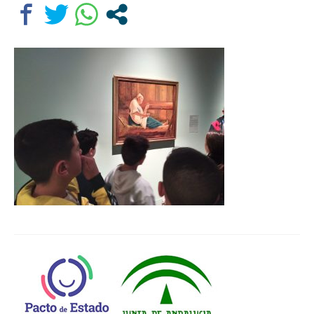
Departamentos
Lengua Castellana y Literatura
Educación física
Ciencias Naturales
Inglés
Religión
Orientación educativa
El Centro
Historia
Profesorado
Ampa