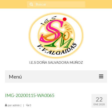
Buscar
por:
I.E.S DOÑA SALVADORA MUÑOZ
Menú
Doña Salvadora Muñoz
IMG-20200115-WA0065
22
Noticias
ENE 2020
por
admin
|
|
0
Buzón de sugerencias