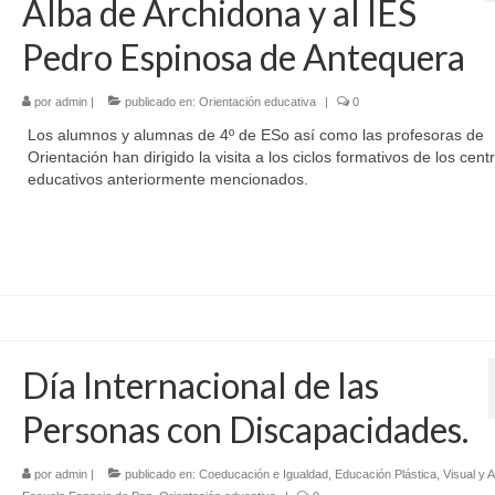
Alba de Archidona y al IES
Pedro Espinosa de Antequera
por
admin
|
publicado en:
Orientación educativa
|
0
Los alumnos y alumnas de 4º de ESo así como las profesoras de
Orientación han dirigido la visita a los ciclos formativos de los cent
educativos anteriormente mencionados.
Día Internacional de las
Personas con Discapacidades.
por
admin
|
publicado en:
Coeducación e Igualdad
,
Educación Plástica, Visual y A