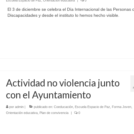
Escuela Espacio de Paz
,
Orientación educativa
|
0
El 3 de diciembre se celebra el Día Internacional de las Personas 
Discapacidades y desde el instituto lo hemos hecho visible.
Actividad no violencia junto
con el Ayuntamiento
por
admin
|
publicado en:
Coeducación
,
Escuela Espacio de Paz
,
Forma Joven
,
Orientación educativa
,
Plan de convivencia
|
0