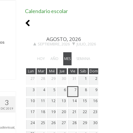
Calendario escolar
AGOSTO, 2026
ros
SEPTIEMBRE, 2026
JULIO, 2026
HOY
AÑO
MES
SEMANA
Lun
Mar
Mié
Jue
Vie
Sáb
Dom
27
28
29
30
31
1
2
3
4
5
6
7
8
9
3
10
11
12
13
14
15
16
DIC 2019
17
18
19
20
21
22
23
24
25
26
27
28
29
30
udiovisual
,