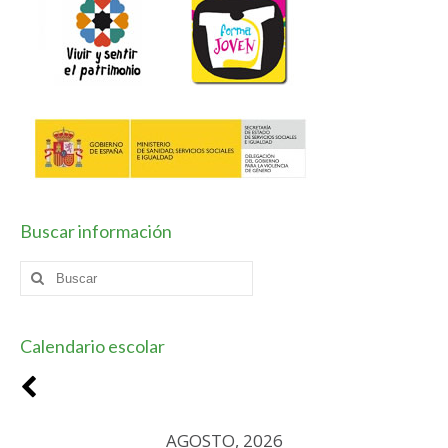
Horario / Organización
Curso académico
Planes y Proyectos
Coeducación
Escuela Espacio de Paz
Buscar información
Forma Joven
Buscar
TIC
por:
Vivir y sentir el patrimonio
Calendario escolar
Plan de Centro
Contacto
AGOSTO, 2026