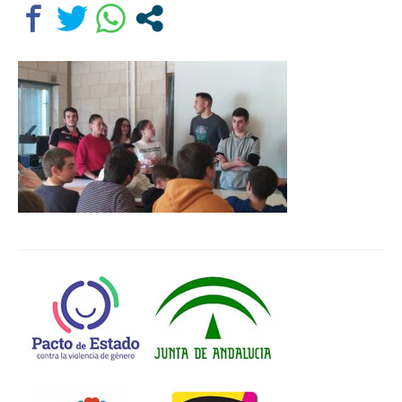
Departamentos
Lengua Castellana y Literatura
Educación física
Ciencias Naturales
Inglés
Religión
Orientación educativa
El Centro
Historia
Profesorado
Ampa