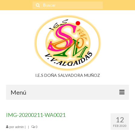
Buscar
por:
I.E.S DOÑA SALVADORA MUÑOZ
Menú
Doña Salvadora Muñoz
IMG-20200211-WA0021
12
Noticias
FEB 2020
por
admin
|
|
0
Buzón de sugerencias