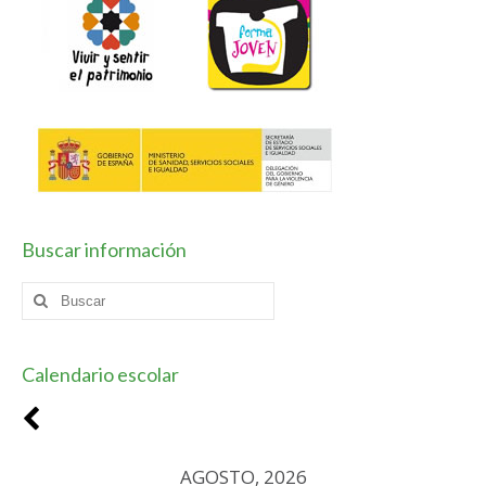
Horario / Organización
Curso académico
Planes y Proyectos
Coeducación
Escuela Espacio de Paz
Buscar información
Forma Joven
Buscar
TIC
por:
Vivir y sentir el patrimonio
Calendario escolar
Plan de Centro
Contacto
AGOSTO, 2026