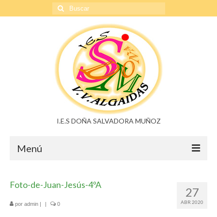
Buscar
por:
I.E.S DOÑA SALVADORA MUÑOZ
Menú
Doña Salvadora Muñoz
Foto-de-Juan-Jesús-4ºA
27
Noticias
ABR 2020
por
admin
|
|
0
Buzón de sugerencias