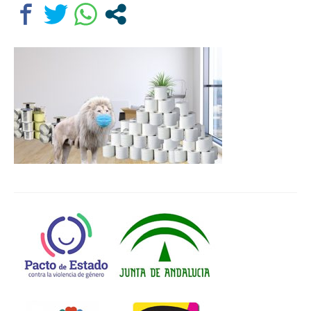
Departamentos
Lengua Castellana y Literatura
Educación física
Ciencias Naturales
Inglés
Religión
Orientación educativa
El Centro
Historia
Profesorado
Ampa