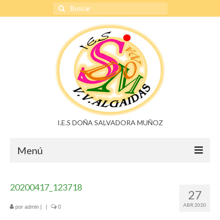
Buscar
por:
I.E.S DOÑA SALVADORA MUÑOZ
Menú
Doña Salvadora Muñoz
20200417_123718
27
Noticias
ABR 2020
por
admin
|
|
0
Buzón de sugerencias