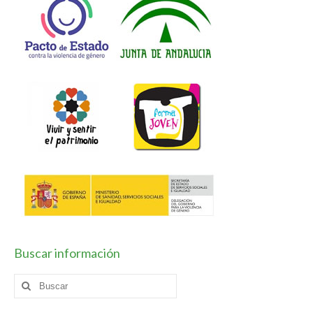
Horario / Organización
Curso académico
Planes y Proyectos
Coeducación
Escuela Espacio de Paz
Forma Joven
TIC
Vivir y sentir el patrimonio
Buscar información
Plan de Centro
Buscar
Contacto
por: