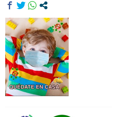
Departamentos
Lengua Castellana y Literatura
Educación física
Ciencias Naturales
Inglés
Religión
Orientación educativa
El Centro
Historia
Profesorado
Ampa