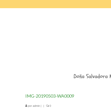
Doña Salvadora 
IMG-20190503-WA0009
por
admin
|
|
0