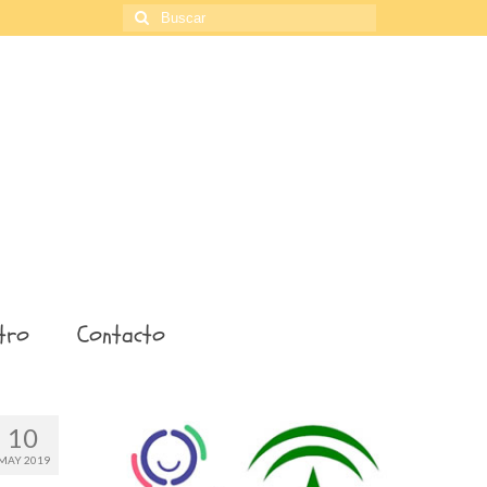
Buscar
por:
tro
Contacto
10
MAY 2019