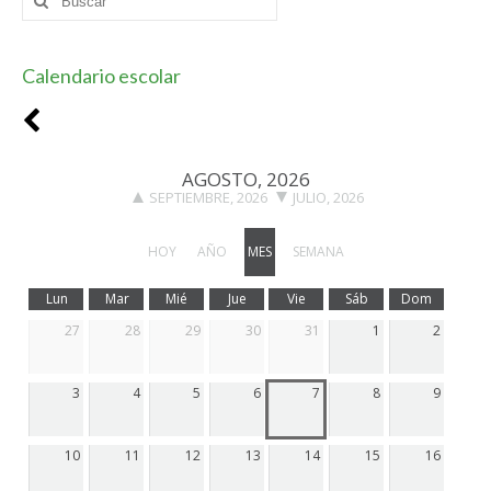
por:
Calendario escolar
AGOSTO, 2026
SEPTIEMBRE, 2026
JULIO, 2026
HOY
AÑO
MES
SEMANA
Lun
Mar
Mié
Jue
Vie
Sáb
Dom
27
28
29
30
31
1
2
3
4
5
6
7
8
9
10
11
12
13
14
15
16