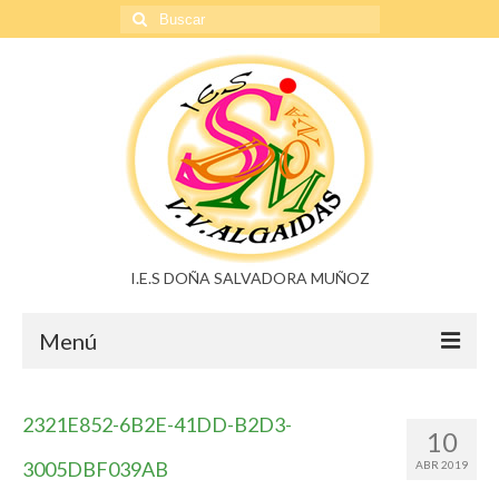
Buscar
por:
I.E.S DOÑA SALVADORA MUÑOZ
Menú
Doña Salvadora Muñoz
2321E852-6B2E-41DD-B2D3-
10
Noticias
3005DBF039AB
ABR 2019
Buzón de sugerencias