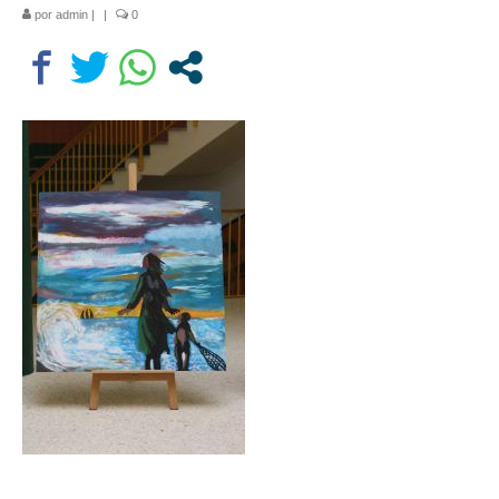
por
admin
|
|
0
Departamentos
Lengua Castellana y Literatura
Educación física
Ciencias Naturales
Inglés
Religión
Orientación educativa
El Centro
Historia
Profesorado
Ampa