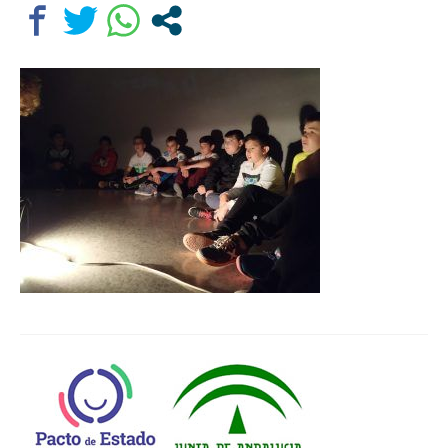
Departamentos
Lengua Castellana y Literatura
Educación física
Ciencias Naturales
Inglés
Religión
Orientación educativa
El Centro
Historia
Profesorado
Ampa