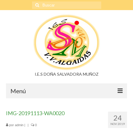
Buscar
por:
I.E.S DOÑA SALVADORA MUÑOZ
Menú
Doña Salvadora Muñoz
IMG-20191113-WA0020
24
Noticias
NOV 2019
por
admin
|
|
0
Buzón de sugerencias