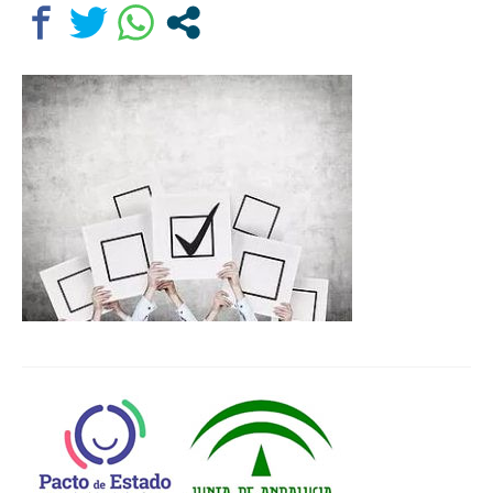
Departamentos
Lengua Castellana y Literatura
Educación física
Ciencias Naturales
Inglés
Religión
Orientación educativa
El Centro
Historia
Profesorado
Ampa