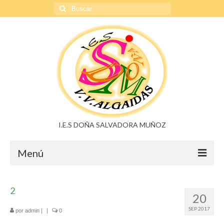
Buscar
por:
I.E.S DOÑA SALVADORA MUÑOZ
Menú
Doña Salvadora Muñoz
2
20
Noticias
SEP 2017
por
admin
|
|
0
Buzón de sugerencias