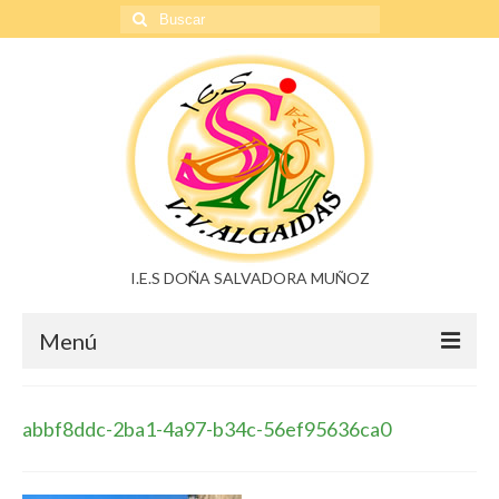
Buscar
por:
I.E.S DOÑA SALVADORA MUÑOZ
Menú
Doña Salvadora Muñoz
abbf8ddc-2ba1-4a97-b34c-56ef95636ca0
Noticias
Buzón de sugerencias