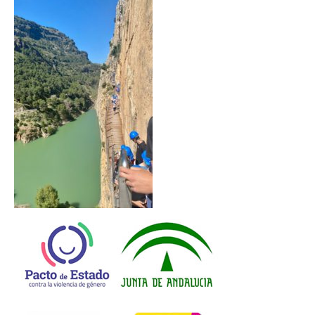
Departamentos
Lengua Castellana y Literatura
Educación física
Ciencias Naturales
Inglés
Religión
Orientación educativa
El Centro
Historia
Profesorado
Ampa