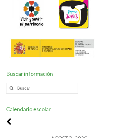
Horario / Organización
Curso académico
Planes y Proyectos
Coeducación
Escuela Espacio de Paz
Buscar información
Forma Joven
Buscar
TIC
por:
Vivir y sentir el patrimonio
Calendario escolar
Plan de Centro
Contacto