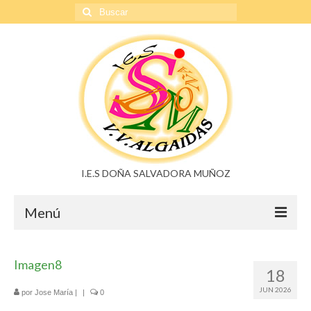
Buscar
por:
I.E.S DOÑA SALVADORA MUÑOZ
Menú
Doña Salvadora Muñoz
Imagen8
18
Noticias
JUN 2026
por
Jose María
|
|
0
Buzón de sugerencias