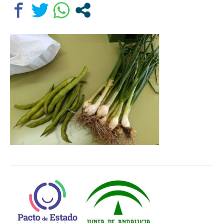
Departamentos
Lengua Castellana y Literatura
Educación física
Ciencias Naturales
Inglés
Religión
Orientación educativa
El Centro
Historia
Profesorado
Ampa