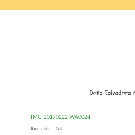
Doña Salvadora 
IMG-20190222-WA0024
por
admin
|
|
0