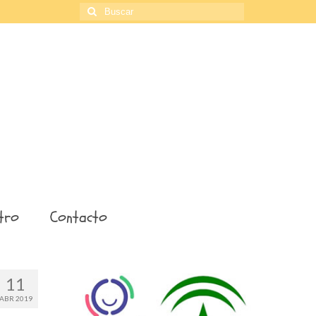
Buscar
por:
tro
Contacto
11
ABR 2019