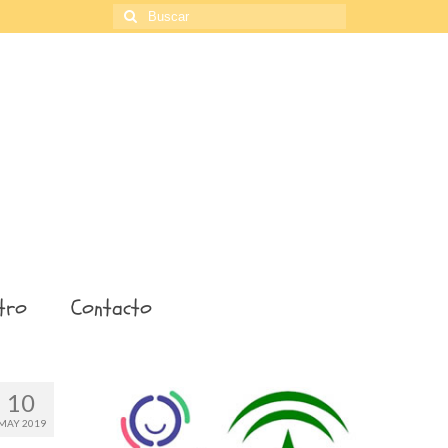
Buscar
por:
tro
Contacto
10
MAY 2019