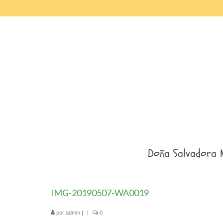
Doña Salvadora 
IMG-20190507-WA0019
por
admin
|
|
0