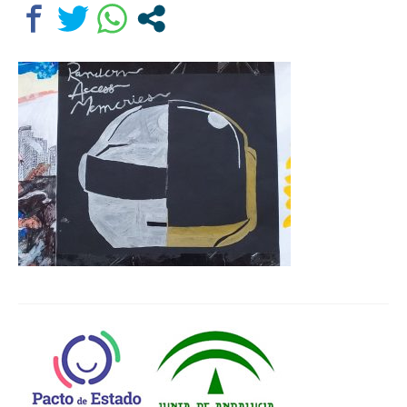
Departamentos
Lengua Castellana y Literatura
Educación física
Ciencias Naturales
Inglés
Religión
Orientación educativa
El Centro
Historia
Profesorado
Ampa