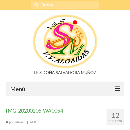
Buscar
por:
I.E.S DOÑA SALVADORA MUÑOZ
Menú
Doña Salvadora Muñoz
IMG-20200206-WA0054
12
Noticias
FEB 2020
por
admin
|
|
0
Buzón de sugerencias