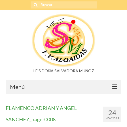
Buscar
por:
I.E.S DOÑA SALVADORA MUÑOZ
Menú
Doña Salvadora Muñoz
FLAMENCO ADRIAN Y ANGEL
24
Noticias
SANCHEZ_page-0008
NOV 2019
Buzón de sugerencias