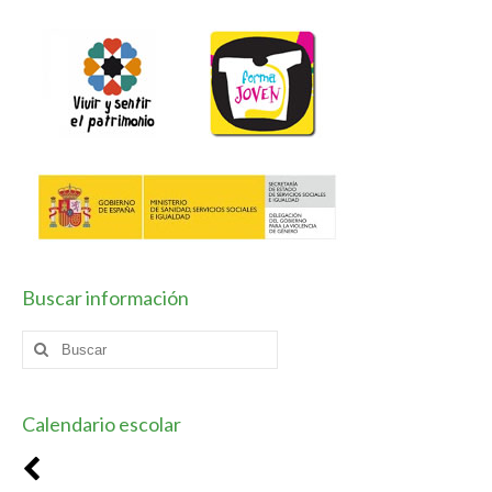
Horario / Organización
Curso académico
Planes y Proyectos
Coeducación
Escuela Espacio de Paz
Forma Joven
Buscar información
TIC
Buscar
Vivir y sentir el patrimonio
por:
Plan de Centro
Calendario escolar
Contacto