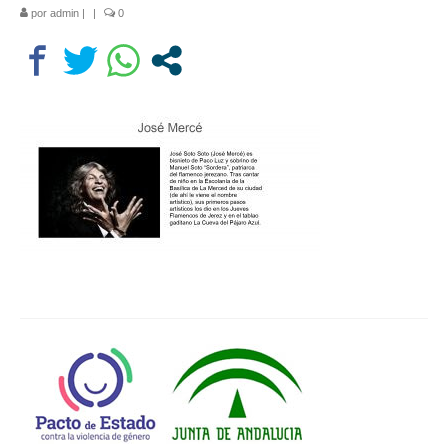
por
admin
|
|
0
Departamentos
Lengua Castellana y Literatura
Educación física
Ciencias Naturales
Inglés
Religión
Orientación educativa
El Centro
Historia
Profesorado
Ampa