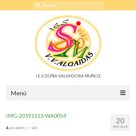
Buscar
por:
I.E.S DOÑA SALVADORA MUÑOZ
Menú
Doña Salvadora Muñoz
IMG-20191113-WA0054
20
Noticias
NOV 2019
por
admin
|
|
0
Buzón de sugerencias