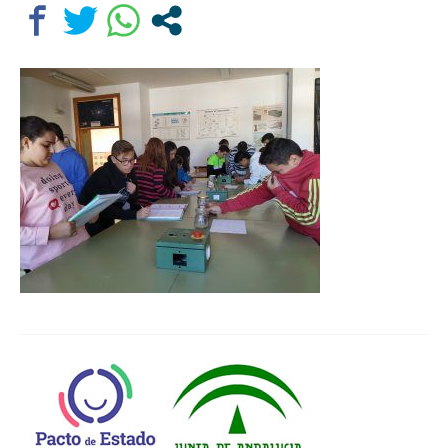
Departamentos
Lengua Castellana y Literatura
Educación física
Ciencias Naturales
Inglés
Religión
Orientación educativa
El Centro
Historia
Profesorado
Ampa