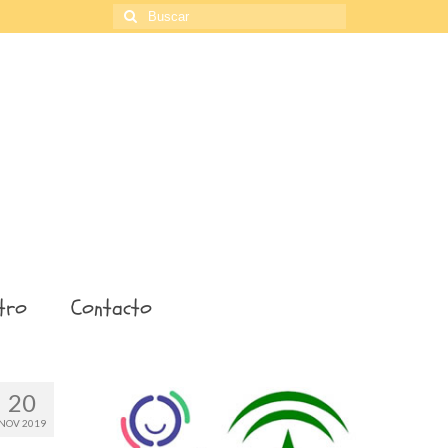
Buscar
por:
tro
Contacto
20
NOV 2019