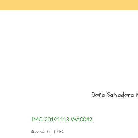
Doña Salvadora 
IMG-20191113-WA0042
por
admin
|
|
0