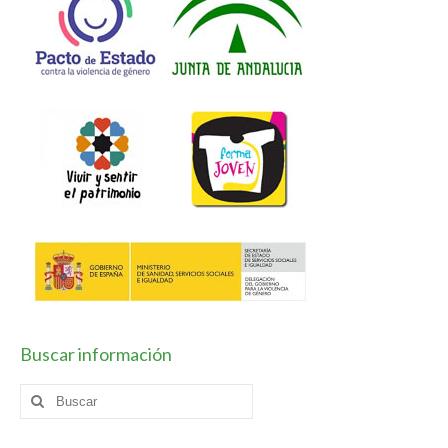
Horario / Organización
Curso académico
Planes y Proyectos
Coeducación
Escuela Espacio de Paz
Forma Joven
TIC
Vivir y sentir el patrimonio
Buscar información
Plan de Centro
Buscar
Contacto
por: