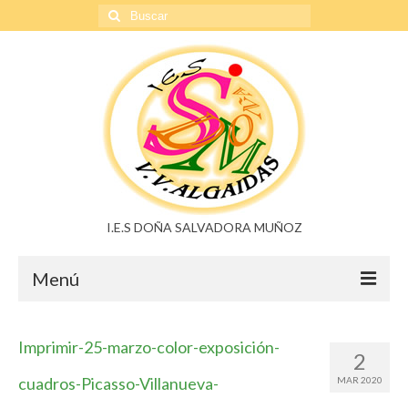
Buscar
por:
I.E.S DOÑA SALVADORA MUÑOZ
Menú
Doña Salvadora Muñoz
Imprimir-25-marzo-color-exposición-
2
Noticias
cuadros-Picasso-Villanueva-
MAR 2020
Buzón de sugerencias