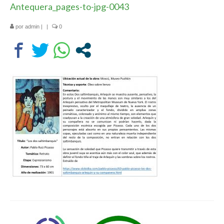
Antequera_pages-to-jpg-0043
Departamentos
por
admin
|
|
0
Lengua Castellana y Literatura
Educación física
Ciencias Naturales
Inglés
Religión
Orientación educativa
El Centro
Historia
Profesorado
Ampa