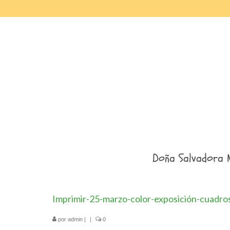
Doña Salvadora 
Imprimir-25-marzo-color-exposición-cuadro
por
admin
|
|
0