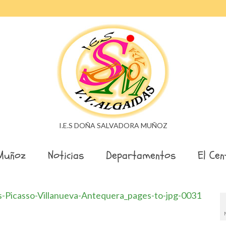
I.E.S DOÑA SALVADORA MUÑOZ
Muñoz
Noticias
Departamentos
El Cen
s-Picasso-Villanueva-Antequera_pages-to-jpg-0031