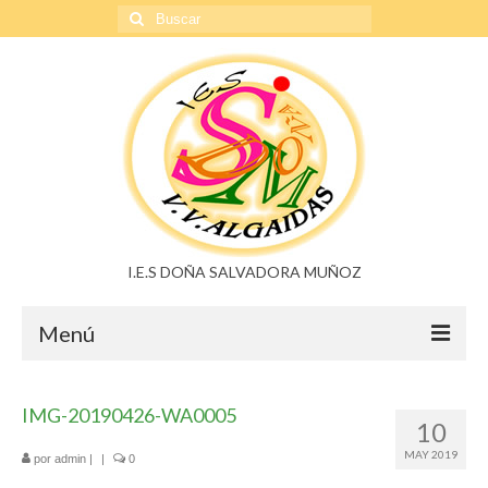
Buscar
por:
I.E.S DOÑA SALVADORA MUÑOZ
Menú
Doña Salvadora Muñoz
IMG-20190426-WA0005
10
Noticias
MAY 2019
por
admin
|
|
0
Buzón de sugerencias