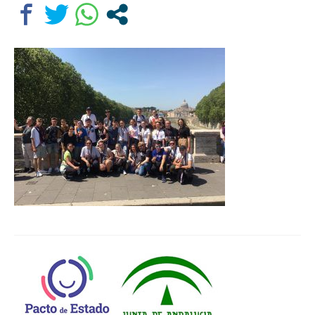
Departamentos
Lengua Castellana y Literatura
Educación física
Ciencias Naturales
Inglés
Religión
Orientación educativa
El Centro
Historia
Profesorado
Ampa