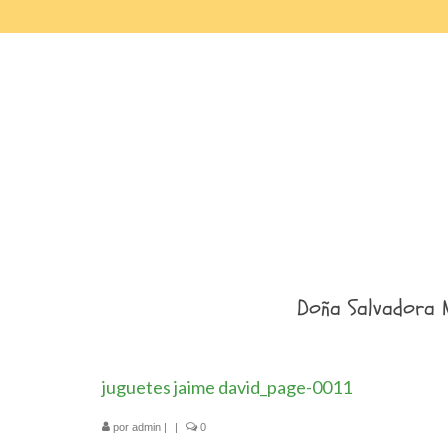
Doña Salvadora 
juguetes jaime david_page-0011
por
admin
|
|
0