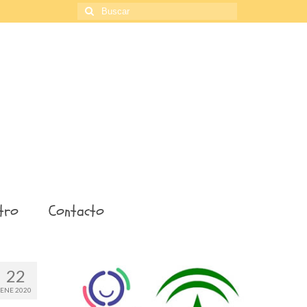
Buscar
por:
tro
Contacto
22
ENE 2020