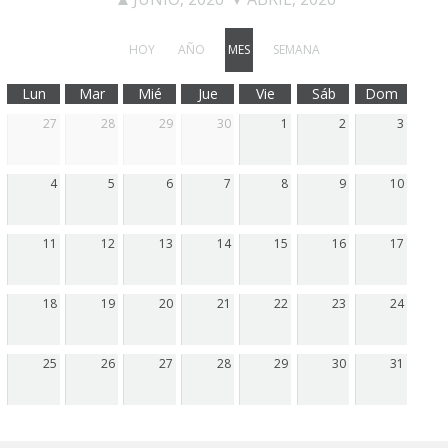
Departamentos
HOY
AÑO
MES
SEMANA
Lengua Castellana y Literatura
Lun
Mar
Mié
Jue
Vie
Sáb
Dom
Educación física
27
28
29
30
1
2
3
Ciencias Naturales
4
5
6
7
8
9
10
Inglés
Religión
11
12
13
14
15
16
17
Orientación educativa
18
19
20
21
22
23
24
El Centro
Historia
25
26
27
28
29
30
31
Profesorado
Ampa