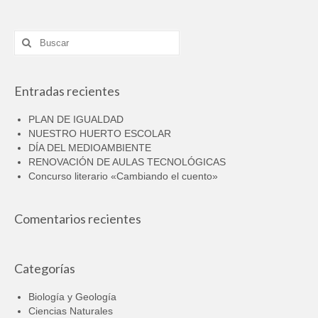
Horario / Organización
Buscar
por:
Curso académico
Planes y Proyectos
Entradas recientes
Coeducación
PLAN DE IGUALDAD
NUESTRO HUERTO ESCOLAR
Escuela Espacio de Paz
DÍA DEL MEDIOAMBIENTE
RENOVACIÓN DE AULAS TECNOLÓGICAS
Forma Joven
Concurso literario «Cambiando el cuento»
TIC
Comentarios recientes
Vivir y sentir el patrimonio
Plan de Centro
Categorías
Contacto
Biología y Geología
Ciencias Naturales